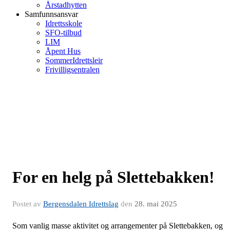
Årstadhytten
Samfunnsansvar
Idrettsskole
SFO-tilbud
LIM
Åpent Hus
SommerIdrettsleir
Frivilligsentralen
For en helg på Slettebakken!
Postet av
Bergensdalen Idrettslag
den
28. mai 2025
Som vanlig masse aktivitet og arrangementer på Slettebakken, og