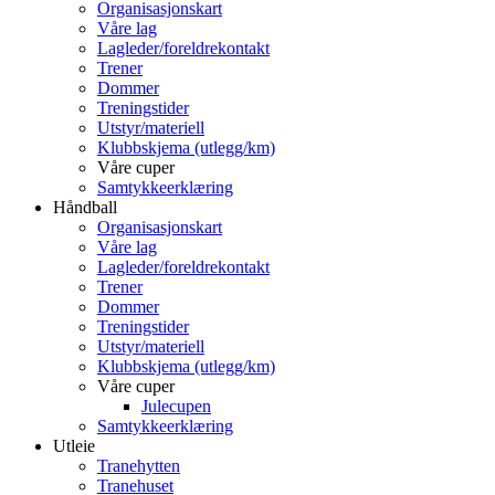
Organisasjonskart
Våre lag
Lagleder/foreldrekontakt
Trener
Dommer
Treningstider
Utstyr/materiell
Klubbskjema (utlegg/km)
Våre cuper
Samtykkeerklæring
Håndball
Organisasjonskart
Våre lag
Lagleder/foreldrekontakt
Trener
Dommer
Treningstider
Utstyr/materiell
Klubbskjema (utlegg/km)
Våre cuper
Julecupen
Samtykkeerklæring
Utleie
Tranehytten
Tranehuset