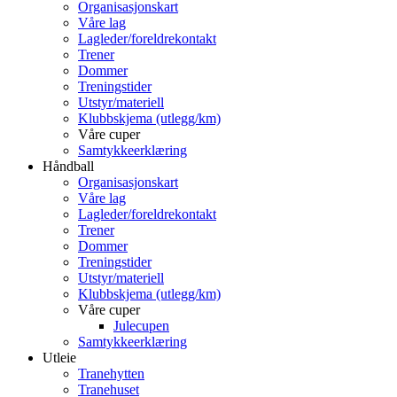
Organisasjonskart
Våre lag
Lagleder/foreldrekontakt
Trener
Dommer
Treningstider
Utstyr/materiell
Klubbskjema (utlegg/km)
Våre cuper
Samtykkeerklæring
Håndball
Organisasjonskart
Våre lag
Lagleder/foreldrekontakt
Trener
Dommer
Treningstider
Utstyr/materiell
Klubbskjema (utlegg/km)
Våre cuper
Julecupen
Samtykkeerklæring
Utleie
Tranehytten
Tranehuset