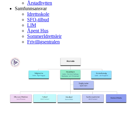
Årstadhytten
Samfunnsansvar
Idrettsskole
SFO-tilbud
LIM
Åpent Hus
SommerIdrettsleir
Frivilligsentralen
My headline
my caption