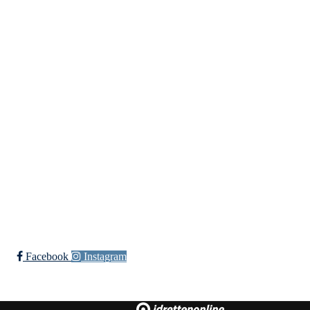
Bergensdalen Idrettslag
Vilhelm Bjerknes' vei 30, 5081 BERGEN
Org. nr.: 933 009 025
Bli medlem i klubben!
Trykk her for innmelding
Facebook
Instagram