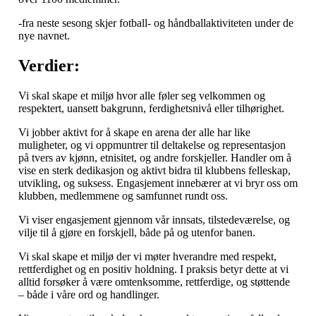
-fra neste sesong skjer fotball- og håndballaktiviteten under de
nye navnet.
Verdier:
Vi skal skape et miljø hvor alle føler seg velkommen og
respektert, uansett bakgrunn, ferdighetsnivå eller tilhørighet.
Vi jobber aktivt for å skape en arena der alle har like
muligheter, og vi oppmuntrer til deltakelse og representasjon
på tvers av kjønn, etnisitet, og andre forskjeller. Handler om å
vise en sterk dedikasjon og aktivt bidra til klubbens felleskap,
utvikling, og suksess. Engasjement innebærer at vi bryr oss om
klubben, medlemmene og samfunnet rundt oss.
Vi viser engasjement gjennom vår innsats, tilstedeværelse, og
vilje til å gjøre en forskjell, både på og utenfor banen.
Vi skal skape et miljø der vi møter hverandre med respekt,
rettferdighet og en positiv holdning. I praksis betyr dette at vi
alltid forsøker å være omtenksomme, rettferdige, og støttende
– både i våre ord og handlinger.