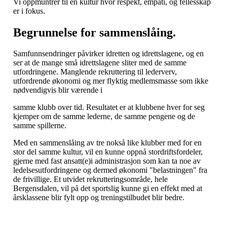
Vi oppmuntrer til en kultur hvor respekt, empati, og fellesskap
er i fokus.
Begrunnelse for sammenslåing.
Samfunnsendringer påvirker idretten og idrettslagene, og en
ser at de mange små idrettslagene sliter med de samme
utfordringene. Manglende rekruttering til lederverv,
utfordrende økonomi og mer flyktig medlemsmasse som ikke
nødvendigvis blir værende i
samme klubb over tid. Resultatet er at klubbene hver for seg
kjemper om de samme lederne, de samme pengene og de
samme spillerne.
Med en sammenslåing av tre nokså like klubber med for en
stor del samme kultur, vil en kunne oppnå stordriftsfordeler,
gjerne med fast ansatt(e)i administrasjon som kan ta noe av
ledelsesutfordringene og dermed økonomi "belastningen" fra
de frivillige. Et utvidet rekrutteringsområde, hele
Bergensdalen, vil på det sportslig kunne gi en effekt med at
årsklassene blir fylt opp og treningstilbudet blir bedre.