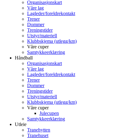
Organisasjonskart
Våre lag
Lagleder/foreldrekontakt
Trener
Dommer
Treningstider
Utstyr/materiell
Klubbskjema (utlegg/km)
Våre cuper
Samtykkeerklæring
Håndball
Organisasjonskart
Våre lag
Lagleder/foreldrekontakt
Trener
Dommer
Treningstider
Utstyr/materiell
Klubbskjema (utlegg/km)
Våre cuper
Julecupen
Samtykkeerklæring
Utleie
Tranehytten
Tranehuset