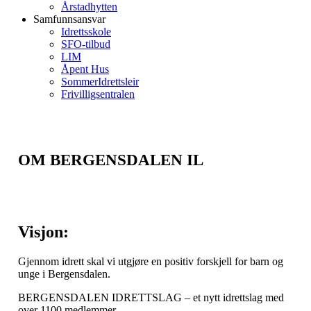
Årstadhytten
Samfunnsansvar
Idrettsskole
SFO-tilbud
LIM
Åpent Hus
SommerIdrettsleir
Frivilligsentralen
OM BERGENSDALEN IL
Visjon:
Gjennom idrett skal vi utgjøre en positiv forskjell for barn og
unge i Bergensdalen.
BERGENSDALEN IDRETTSLAG – et nytt idrettslag med
over 1100 medlemmer.