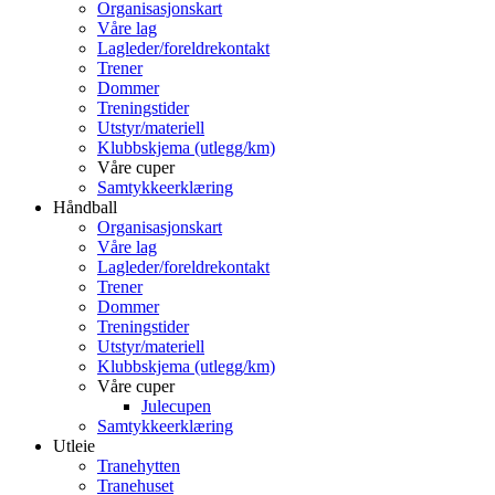
Organisasjonskart
Våre lag
Lagleder/foreldrekontakt
Trener
Dommer
Treningstider
Utstyr/materiell
Klubbskjema (utlegg/km)
Våre cuper
Samtykkeerklæring
Håndball
Organisasjonskart
Våre lag
Lagleder/foreldrekontakt
Trener
Dommer
Treningstider
Utstyr/materiell
Klubbskjema (utlegg/km)
Våre cuper
Julecupen
Samtykkeerklæring
Utleie
Tranehytten
Tranehuset