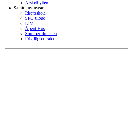
Årstadhytten
Samfunnsansvar
Idrettsskole
SFO-tilbud
LIM
Åpent Hus
SommerIdrettsleir
Frivilligsentralen