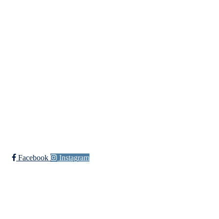
Bergensdalen Idrettslag
Vilhelm Bjerknes' vei 30, 5081 BERGEN
Org. nr.: 933 009 025
Bli medlem i klubben!
Trykk her for innmelding
Facebook
Instagram