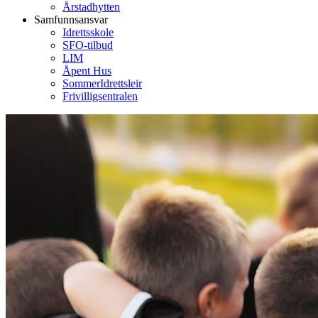
Årstadhytten
Samfunnsansvar
Idrettsskole
SFO-tilbud
LIM
Åpent Hus
SommerIdrettsleir
Frivilligsentralen