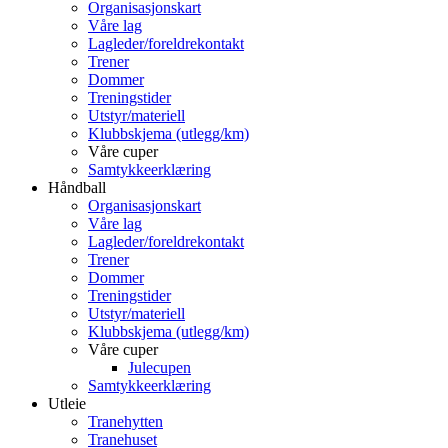
Organisasjonskart
Våre lag
Lagleder/foreldrekontakt
Trener
Dommer
Treningstider
Utstyr/materiell
Klubbskjema (utlegg/km)
Våre cuper
Samtykkeerklæring
Håndball
Organisasjonskart
Våre lag
Lagleder/foreldrekontakt
Trener
Dommer
Treningstider
Utstyr/materiell
Klubbskjema (utlegg/km)
Våre cuper
Julecupen
Samtykkeerklæring
Utleie
Tranehytten
Tranehuset