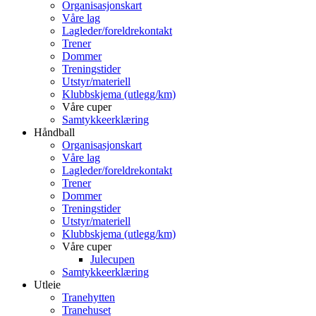
Organisasjonskart
Våre lag
Lagleder/foreldrekontakt
Trener
Dommer
Treningstider
Utstyr/materiell
Klubbskjema (utlegg/km)
Våre cuper
Samtykkeerklæring
Håndball
Organisasjonskart
Våre lag
Lagleder/foreldrekontakt
Trener
Dommer
Treningstider
Utstyr/materiell
Klubbskjema (utlegg/km)
Våre cuper
Julecupen
Samtykkeerklæring
Utleie
Tranehytten
Tranehuset