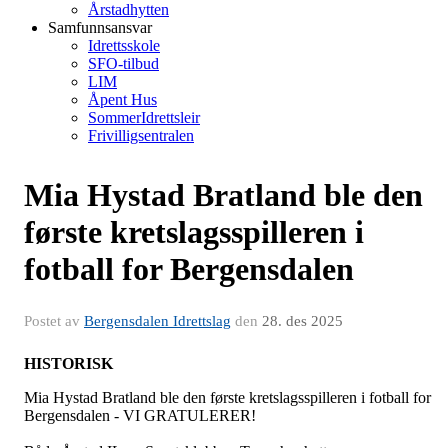
Årstadhytten
Samfunnsansvar
Idrettsskole
SFO-tilbud
LIM
Åpent Hus
SommerIdrettsleir
Frivilligsentralen
Mia Hystad Bratland ble den
første kretslagsspilleren i
fotball for Bergensdalen
Postet av
Bergensdalen Idrettslag
den
28. des 2025
HISTORISK
Mia Hystad Bratland ble den første kretslagsspilleren i fotball for
Bergensdalen - VI GRATULERER!