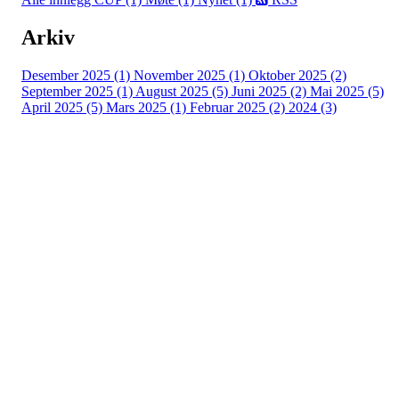
Arkiv
Desember 2025 (1)
November 2025 (1)
Oktober 2025 (2)
September 2025 (1)
August 2025 (5)
Juni 2025 (2)
Mai 2025 (5)
April 2025 (5)
Mars 2025 (1)
Februar 2025 (2)
2024 (3)
Bergensdalen Idrettslag
Vilhelm Bjerknes' vei 30, 5081 BERGEN
Org. nr.: 933 009 025
Bli medlem i klubben!