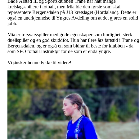
Både Årstad IL og Sportsklubben Trane har hatt mange
kretslagsspillere i fotball, men Mia ble den første som skal
representere Bergensdalen på J13-kretslaget (Hordaland). Dette er
også en anerkjennelse til Yngres Avdeling om at det gjøres en solid
jobb.
Mia er forsvarsspiller med gode egenskaper som hurtighet, sterk
duellspiller og en god skuddfot. Hun har flere års fartstid i Trane og
Bergensdalen, og er også en som bidrar til beste for klubben - da
som SFO fotball-instruktør for de som er enda yngre.
Vi ønsker henne lykke til videre!