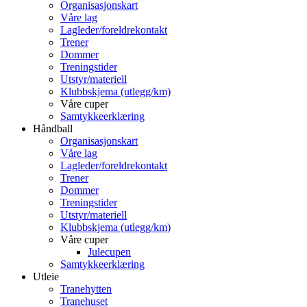
Organisasjonskart
Våre lag
Lagleder/foreldrekontakt
Trener
Dommer
Treningstider
Utstyr/materiell
Klubbskjema (utlegg/km)
Våre cuper
Samtykkeerklæring
Håndball
Organisasjonskart
Våre lag
Lagleder/foreldrekontakt
Trener
Dommer
Treningstider
Utstyr/materiell
Klubbskjema (utlegg/km)
Våre cuper
Julecupen
Samtykkeerklæring
Utleie
Tranehytten
Tranehuset