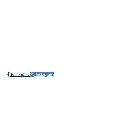
Org. nr.: 933 009 025
Bli medlem i klubben!
Trykk her for innmelding
Facebook
Instagram