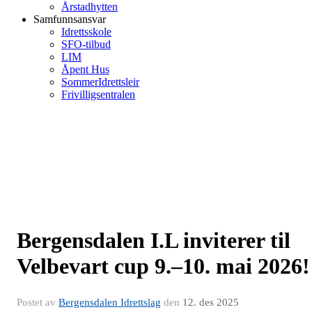
Årstadhytten
Samfunnsansvar
Idrettsskole
SFO-tilbud
LIM
Åpent Hus
SommerIdrettsleir
Frivilligsentralen
Bergensdalen I.L inviterer til
Velbevart cup 9.–10. mai 2026!
Postet av
Bergensdalen Idrettslag
den
12. des 2025