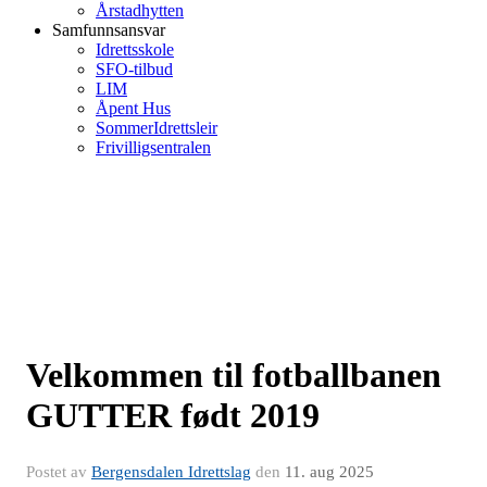
Årstadhytten
Samfunnsansvar
Idrettsskole
SFO-tilbud
LIM
Åpent Hus
SommerIdrettsleir
Frivilligsentralen
Velkommen til fotballbanen
GUTTER født 2019
Postet av
Bergensdalen Idrettslag
den
11. aug 2025