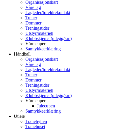
Organisasjonskart
Våre lag
Lagleder/foreldrekontakt
Trener
Dommer
Treningstider
Utstyr/materiell
Klubbskjema (utlegg/km)
Våre cuper
Samtykkeerklæring
Håndball
Organisasjonskart
Våre lag
Lagleder/foreldrekontakt
Trener
Dommer
Treningstider
Utstyr/materiell
Klubbskjema (utlegg/km)
Våre cuper
Julecupen
Samtykkeerklæring
Utleie
Tranehytten
Tranehuset