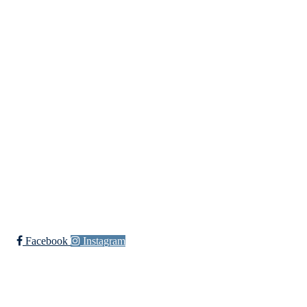
Bergensdalen Idrettslag
Vilhelm Bjerknes' vei 30, 5081 BERGEN
Org. nr.: 933 009 025
Bli medlem i klubben!
Trykk her for innmelding
Facebook
Instagram