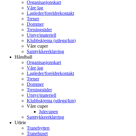
Organisasjonskart
Våre lag
Lagleder/foreldrekontakt
Trener
Dommer
Treningstider
Utstyr/materiell
Klubbskjema (utlegg/km)
Våre cuper
Samtykkeerklæring
Håndball
Organisasjonskart
Våre lag
Lagleder/foreldrekontakt
Trener
Dommer
Treningstider
Utstyr/materiell
Klubbskjema (utlegg/km)
Våre cuper
Julecupen
Samtykkeerklæring
Utleie
Tranehytten
Tranehuset