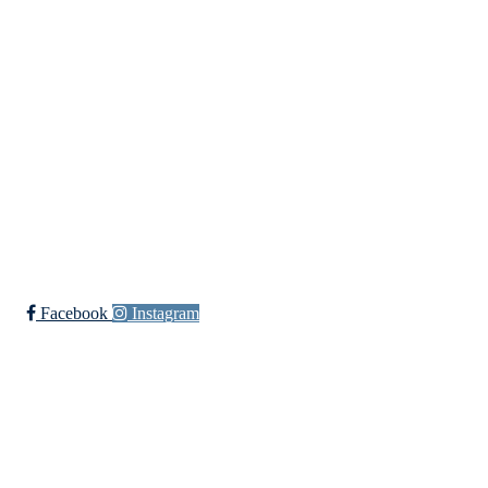
Vilhelm Bjerknes' vei 30, 5081 BERGEN
Org. nr.: 933 009 025
Bli medlem i klubben!
Trykk her for innmelding
Facebook
Instagram